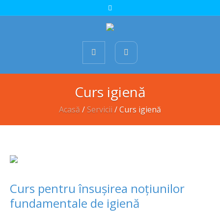
Curs igienă
Acasă
/
Servicii
/
Curs igienă
Curs pentru însușirea noțiunilor
fundamentale de igienă