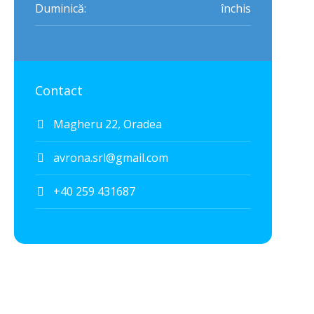
Duminică:
închis
Contact
Magheru 22, Oradea
avrona.srl@gmail.com
+40 259 431687