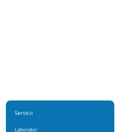
Dr. Zoia Bitea
Medic specialist epidemiologie, medic specialist
sănătate publică și management, medic primar
igienă, lector curs noțiuni fundamentale de
igienă.
Servicii
Laborator