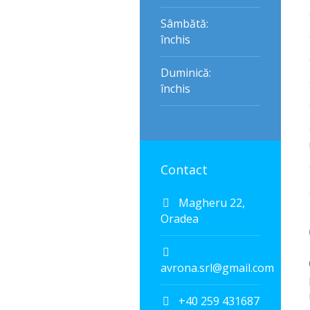
Sâmbătă:
închis
Duminică:
închis
Contact
Magheru 22,
Oradea
avrona.srl@gmail.com
+40 259 431687