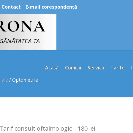
Contact
E-mail corespondență
Acasă
Comisii
Servicii
Tarife
nale
/
Optometrie
Tarif consult oftalmologic – 180 lei