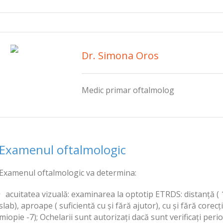
Dr. Simona Oros
Medic primar oftalmolog
Examenul oftalmologic
Examenul oftalmologic va determina:
acuitatea vizuală: examinarea la optotip ETRDS: distanţă ( 
slab), aproape ( suficientă cu şi fără ajutor), cu şi fără cor
miopie -7); Ochelarii sunt autorizaţi dacă sunt verificaţi perio