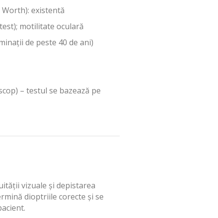
 Worth): existentă
est); motilitate oculară
inaţii de peste 40 de ani)
scop) – testul se bazează pe
tății vizuale și depistarea
mină dioptriile corecte și se
pacient.