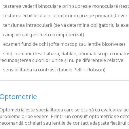
testarea vederii binoculare prin supresie monoculară (test
testarea echilibrului oculomotor în poziţie primară (Cover t
tensiunea intraoculară (se va determina obligatoriu la exam
câmp vizual (perimetru computerizat)
examen fund de ochi (oftalmoscop sau lentile biconvexe)
simţ cromatic (test Isihara, Rabkin, anomaloscop, cromato
recunoaşterea culorilor unice şi nu pe diferenţele relative
sensibilitatea la contrast (tabele Pelli – Robson)
Optometrie
Optometria este specialitatea care se ocupă cu evaluarea acui
problemelor de vedere. Printr-un consult optometric se deter
recomandă ochelari sau lentile de contact adaptate fiecărui 