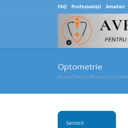
FAQ
Profesioniști
Amatori
Optometrie
Acasă
/
Servicii
/
Explorări funțio
Servicii