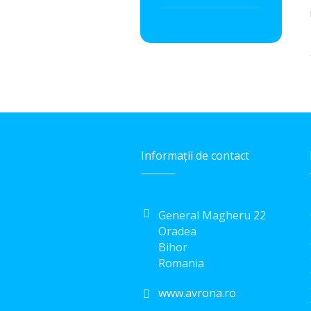
Informaţii de contact
General Magheru 22
Oradea
Bihor
Romania
www.avrona.ro